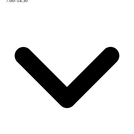
7
:
00
–
14
:
30